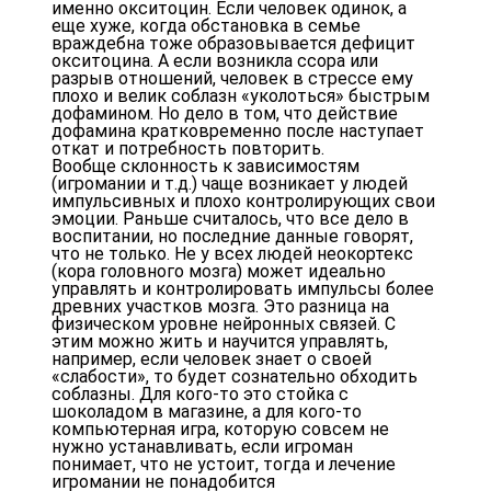
именно окситоцин. Если человек одинок, а
еще хуже, когда обстановка в семье
враждебна тоже образовывается дефицит
окситоцина. А если возникла ссора или
разрыв отношений, человек в стрессе ему
плохо и велик соблазн «уколоться» быстрым
дофамином. Но дело в том, что действие
дофамина кратковременно после наступает
откат и потребность повторить.
Вообще склонность к зависимостям
(игромании и т.д.) чаще возникает у людей
импульсивных и плохо контролирующих свои
эмоции. Раньше считалось, что все дело в
воспитании, но последние данные говорят,
что не только. Не у всех людей неокортекс
(кора головного мозга) может идеально
управлять и контролировать импульсы более
древних участков мозга. Это разница на
физическом уровне нейронных связей. С
этим можно жить и научится управлять,
например, если человек знает о своей
«слабости», то будет сознательно обходить
соблазны. Для кого-то это стойка с
шоколадом в магазине, а для кого-то
компьютерная игра, которую совсем не
нужно устанавливать, если игроман
понимает, что не устоит, тогда и лечение
игромании не понадобится