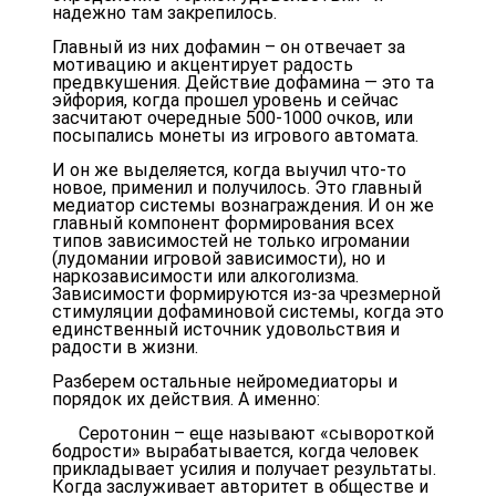
надежно там закрепилось.
Главный из них дофамин – он отвечает за
мотивацию и акцентирует радость
предвкушения. Действие дофамина — это та
эйфория, когда прошел уровень и сейчас
засчитают очередные 500-1000 очков, или
посыпались монеты из игрового автомата.
И он же выделяется, когда выучил что-то
новое, применил и получилось. Это главный
медиатор системы вознаграждения. И он же
главный компонент формирования всех
типов зависимостей не только игромании
(лудомании игровой зависимости), но и
наркозависимости или алкоголизма.
Зависимости формируются из-за чрезмерной
стимуляции дофаминовой системы, когда это
единственный источник удовольствия и
радости в жизни.
Разберем остальные нейромедиаторы и
порядок их действия. А именно:
Серотонин – еще называют «сывороткой
бодрости» вырабатывается, когда человек
прикладывает усилия и получает результаты.
Когда заслуживает авторитет в обществе и