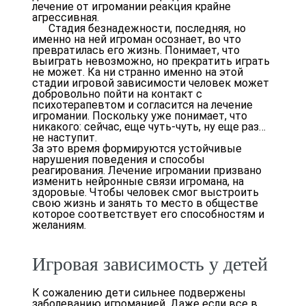
лечение от игромании реакция крайне
агрессивная.
Стадия безнадежности, последняя, но
именно на ней игроман осознает, во что
превратилась его жизнь. Понимает, что
выиграть невозможно, но прекратить играть
не может. Ка ни странно именно на этой
стадии игровой зависимости человек может
добровольно пойти на контакт с
психотерапевтом и согласится на лечение
игромании. Поскольку уже понимает, что
никакого: сейчас, еще чуть-чуть, ну еще раз…
не наступит.
За это время формируются устойчивые
нарушения поведения и способы
реагирования. Лечение игромании призвано
изменить нейронные связи игромана, на
здоровые. Чтобы человек смог выстроить
свою жизнь и занять то место в обществе
которое соответствует его способностям и
желаниям.
Игровая зависимость у детей
К сожалению дети сильнее подвержены
заболеванию игроманией. Даже если все в