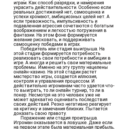
играм. Как способ разрядки, и намерения
украсить действительности. Особенно если
реальных достижений нет, самооценка и
успехи хромают, амбициозных целей нет. А
если тревожность, импульсивность и
подавленная агрессия сочетаются с богатым
воображением и легкостью погружения в
фантазии. На этом фоне формируется
желание рисковать, и поддерживать
самооценку победами в играх.
Победитель или стадия выигрыша. На
этой стадии формируется потребность
реализовать свои потребности и амбиции в
игре. А иногда и решить свои материальные
проблемы. Именно на эту группу нацелены
онлайн-казино. На этой стадии растет
мастерство игры, создается иллюзия,
контроля и управления процессом. И
действительно игроманам часто удается что-
то выиграть, то ли онлайн турнир, то ли в
покер. Несмотря на это человек уже не
может адекватно оценивать последствия
своих действий. Резко негативно реагирует
на критику и замечания близких. Пытается
доказать свою правоту.
Поражение или стадия проигрыша.
Игроман оказывается в ловушке. Даже если
на первом этапе была материальная прибыль,