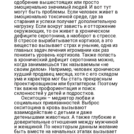
одобрение вышестоящих или просто
эмоционально значимый людей. И вот тут
могут быть проблемы. Если человек живет в
эмоционально токсичной среде, где за
старания и успехи получает дополнительную
нагрузку. Если вокруг зависть и отторжение
окружающих, то он живет в хроническом
дефиците серотонина, а наоборот в стрессе.
В стрессе вырабатывается кортизол, а это
вещество вызывает страх и уныние, одна из
главных задач лечения игромании как раз
понизить уровень кортизола. Также попасть
в хронический дефицит серотонина можно,
когда занимаешься так называемым «не
своим делом». Например, человек хронически
худший продавец месяца, хотя с его складом
ума и характера мог бы стать прекрасным
проектировщиком или бухгалтером. Поэтому
так важна профориентация и поиск
склонностей у детей и подростков.
Окситоцин – медиатор любви и
социальных привязанностей. Выброс
окситоцина в кровь вызывают
взаимодействие с детьми и даже
детенышами животных. А также глубокие и
доверительные отношения между мужчиной
и женщиной. По некоторым данным желание
быть вместе на начальных этапах вызывает