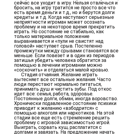
сейчас все уходит в игру. Нельзя отвлечься и
бросить, на игру тратится не просто все что
есть время деньги и т.д., но и берутся долги
кредиты и т.д. Когда наступают серьезные
неприятности игроман может осознать
проблему и на некоторое время прекратить
играть. Но состояние не стабильно, как
только материальное положение
выравнивается и «пули не свистят над
головой» наступает срыв. Постепенно
промежутки между срывами становятся все
меньше. Если повезет и в один из периодов
затишья убедить человека обратится за
помощью в лечении игромании можно
«соскочить» и отделаться малой кровью.
Стадия отчаяния. Желание играть
вытесняет все остальные желания. Часто
люди перестают нормально питаться,
принимать душ и чистить зубы. Под откос
идет все: семья, работа, здоровье.
Постоянные долги, обман, иногда воровство.
Хронически подавленное состояние психики
приводит к желанию «взбодрится» с
помощью алкоголя или наркотиков. На этой
стадии все еще есть стремление решить
проблему с игровой зависимостью игрой.
Выиграть, сорвать куш, расплатится с
долгами и завязать. На предложение начать